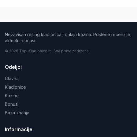
Nezavisan rejting kladionica i onlajn kazina. Poštene recenzije,
aktuelni bonusi.
© 2026 Top-Kladionice.rs. Sva prava zadržana.
Odeljci
Glavna
Kladionice
Kazino
Bonusi
Baza znanja
Informacije