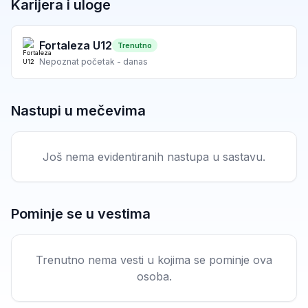
Karijera i uloge
Fortaleza U12
Trenutno
Nepoznat početak - danas
Nastupi u mečevima
Još nema evidentiranih nastupa u sastavu.
Pominje se u vestima
Trenutno nema vesti u kojima se pominje ova
osoba.