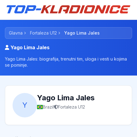
Glavna
Fortaleza U12
Yago Lima Jales
Yago Lima Jales
Yago Lima Jales: biografija, trenutni tim, uloga i vesti u kojima
se pominje.
Yago Lima Jales
Y
Brazil
Fortaleza U12