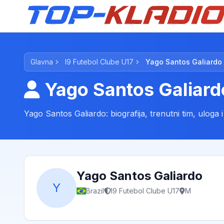
Glavna
I9 Futebol Clube U17
Yago Santos Galiardo
Yago Santos Galiard
Yago Santos Galiardo: biografija, trenutni tim, uloga i
Yago Santos Galiardo
Y
Brazil
I9 Futebol Clube U17
M