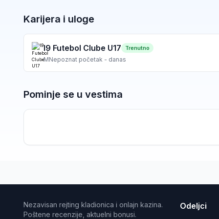
Karijera i uloge
I9 Futebol Clube U17
Trenutno
M
Nepoznat početak - danas
Pominje se u vestima
Nezavisan rejting kladionica i onlajn kazina.
Odeljci
Poštene recenzije, aktuelni bonusi.