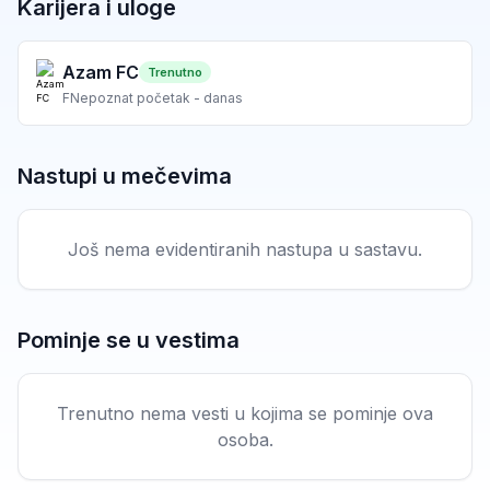
Karijera i uloge
Azam FC
Trenutno
F
Nepoznat početak - danas
Nastupi u mečevima
Još nema evidentiranih nastupa u sastavu.
Pominje se u vestima
Trenutno nema vesti u kojima se pominje ova
osoba.