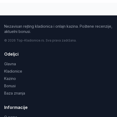
Nezavisan rejting kladionica i onlajn kazina. Poštene recenzije,
aktuelni bonusi.
© 2026 Top-Kladionice.rs. Sva prava zadržana.
Odeljci
Glavna
Kladionice
Kazino
Bonusi
Baza znanja
Informacije