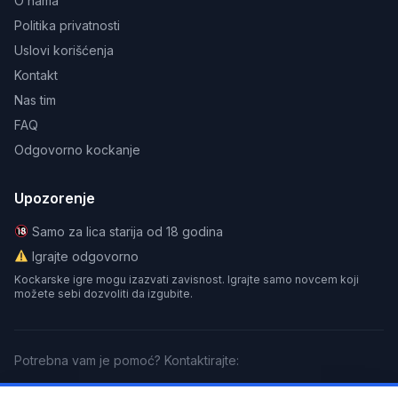
O nama
Politika privatnosti
Uslovi korišćenja
Kontakt
Nas tim
FAQ
Odgovorno kockanje
Upozorenje
Samo za lica starija od 18 godina
Igrajte odgovorno
Kockarske igre mogu izazvati zavisnost. Igrajte samo novcem koji
možete sebi dozvoliti da izgubite.
Potrebna vam je pomoć? Kontaktirajte:
GamCare
BeGambleAware
Gamblers Anonymous