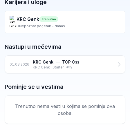
Karijera i uloge
KRC Genk
Trenutno
D
Nepoznat početak - danas
Nastupi u mečevima
KRC Genk
—
TOP Oss
01.08.2026
KRC Genk · Starter · #19
Pominje se u vestima
Trenutno nema vesti u kojima se pominje ova
osoba.