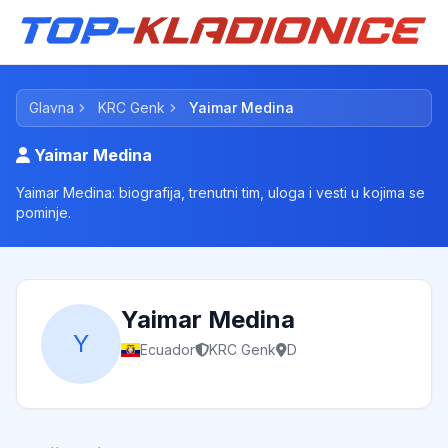
Glavna
KRC Genk
Yaimar Medina
Yaimar Medina
Yaimar Medina: biografija, trenutni tim, uloga i vesti u kojima se
pominje.
Yaimar Medina
Y
Ecuador
KRC Genk
D