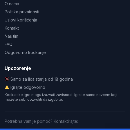
O nama
Politika privatnosti
Uslovi korišćenja
Kontakt
Nas tim
FAQ
Odgovorno kockanje
Upozorenje
Samo za lica starija od 18 godina
Igrajte odgovorno
Kockarske igre mogu izazvati zavisnost. Igrajte samo novcem koji
možete sebi dozvoliti da izgubite.
Potrebna vam je pomoć? Kontaktirajte: