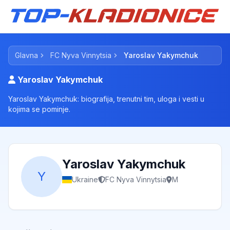
Glavna
FC Nyva Vinnytsia
Yaroslav Yakymchuk
Yaroslav Yakymchuk
Yaroslav Yakymchuk: biografija, trenutni tim, uloga i vesti u
kojima se pominje.
Yaroslav Yakymchuk
Y
Ukraine
FC Nyva Vinnytsia
M