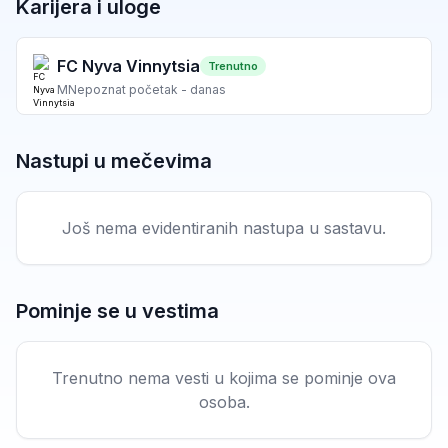
Karijera i uloge
FC Nyva Vinnytsia
Trenutno
M
Nepoznat početak - danas
Nastupi u mečevima
Još nema evidentiranih nastupa u sastavu.
Pominje se u vestima
Trenutno nema vesti u kojima se pominje ova
osoba.