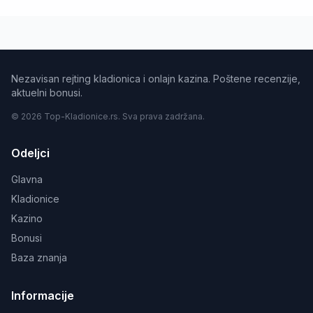
Nezavisan rejting kladionica i onlajn kazina. Poštene recenzije,
aktuelni bonusi.
© 2026 Top-Kladionice.rs. Sva prava zadržana.
Odeljci
Glavna
Kladionice
Kazino
Bonusi
Baza znanja
Informacije