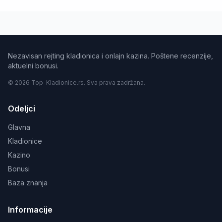
Nezavisan rejting kladionica i onlajn kazina. Poštene recenzije,
aktuelni bonusi.
© 2026 Top-Kladionice.rs. Sva prava zadržana.
Odeljci
Glavna
Kladionice
Kazino
Bonusi
Baza znanja
Informacije