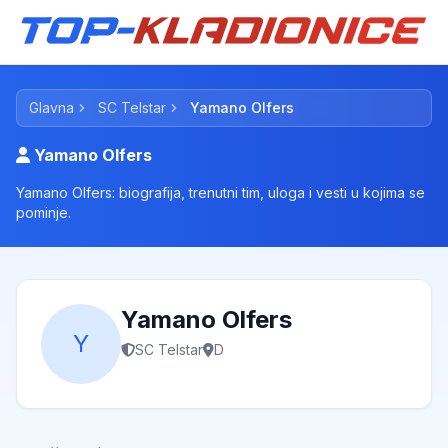
Glavna
SC Telstar
Yamano Olfers
Yamano Olfers
Yamano Olfers: biografija, trenutni tim, uloga i vesti u kojima se
pominje.
Yamano Olfers
Y
SC Telstar
D