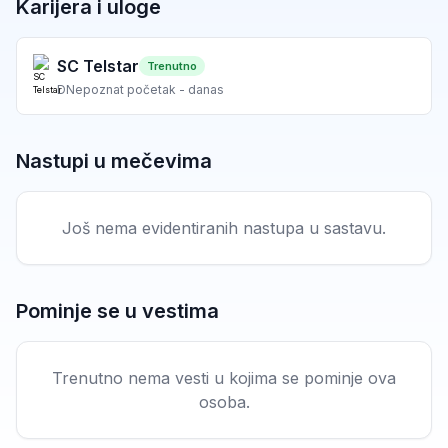
Karijera i uloge
SC Telstar
Trenutno
D
Nepoznat početak - danas
Nastupi u mečevima
Još nema evidentiranih nastupa u sastavu.
Pominje se u vestima
Trenutno nema vesti u kojima se pominje ova
osoba.