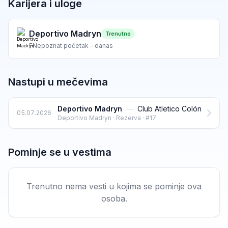
Karijera i uloge
Deportivo Madryn
Trenutno
F
Nepoznat početak - danas
Nastupi u mečevima
Deportivo Madryn
—
Club Atletico Colón
05.07.2026
Deportivo Madryn · Rezerva · #17
Pominje se u vestima
Trenutno nema vesti u kojima se pominje ova
osoba.