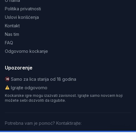
O nama
Politika privatnosti
Uslovi korišćenja
Kontakt
Nas tim
FAQ
Odgovorno kockanje
Upozorenje
Samo za lica starija od 18 godina
Igrajte odgovorno
Kockarske igre mogu izazvati zavisnost. Igrajte samo novcem koji
možete sebi dozvoliti da izgubite.
Potrebna vam je pomoć? Kontaktirajte:
GamCare
BeGambleAware
Gamblers Anonymous