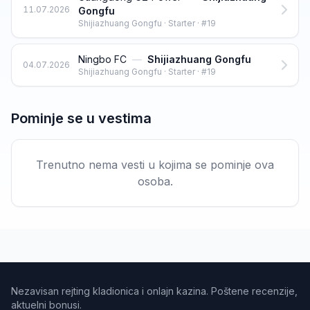
11.07.2026
Gongfu
Shijiazhuang Gongfu · Starter · #19
Ningbo FC
—
Shijiazhuang Gongfu
04.07.2026
Shijiazhuang Gongfu · Starter · #19
Pominje se u vestima
Trenutno nema vesti u kojima se pominje ova
osoba.
Nezavisan rejting kladionica i onlajn kazina. Poštene recenzije,
aktuelni bonusi.