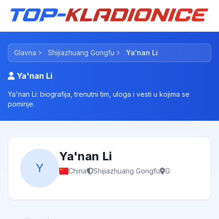
Glavna
Shijiazhuang Gongfu
Ya'nan Li
Ya'nan Li
Ya'nan Li: biografija, trenutni tim, uloga i vesti u kojima se
pominje.
Ya'nan Li
Y
China
Shijiazhuang Gongfu
G