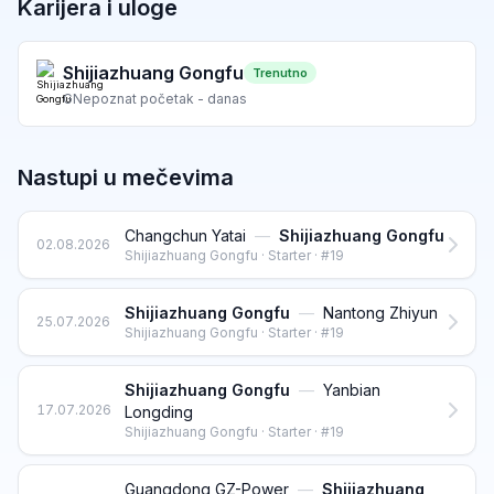
Karijera i uloge
Shijiazhuang Gongfu
Trenutno
G
Nepoznat početak - danas
Nastupi u mečevima
Changchun Yatai
—
Shijiazhuang Gongfu
02.08.2026
Shijiazhuang Gongfu · Starter · #19
Shijiazhuang Gongfu
—
Nantong Zhiyun
25.07.2026
Shijiazhuang Gongfu · Starter · #19
Shijiazhuang Gongfu
—
Yanbian
17.07.2026
Longding
Shijiazhuang Gongfu · Starter · #19
Guangdong GZ-Power
—
Shijiazhuang