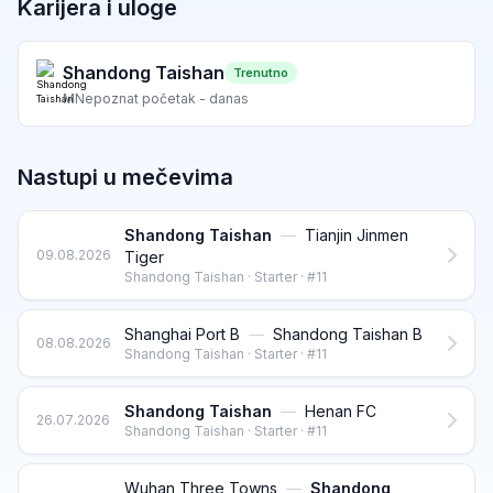
Karijera i uloge
Shandong Taishan
Trenutno
M
Nepoznat početak - danas
Nastupi u mečevima
Shandong Taishan
—
Tianjin Jinmen
09.08.2026
Tiger
Shandong Taishan · Starter · #11
Shanghai Port B
—
Shandong Taishan B
08.08.2026
Shandong Taishan · Starter · #11
Shandong Taishan
—
Henan FC
26.07.2026
Shandong Taishan · Starter · #11
Wuhan Three Towns
—
Shandong