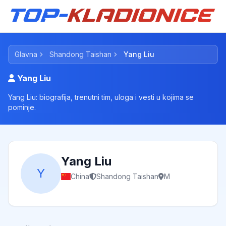
Glavna
Shandong Taishan
Yang Liu
Yang Liu
Yang Liu: biografija, trenutni tim, uloga i vesti u kojima se
pominje.
Yang Liu
Y
China
Shandong Taishan
M