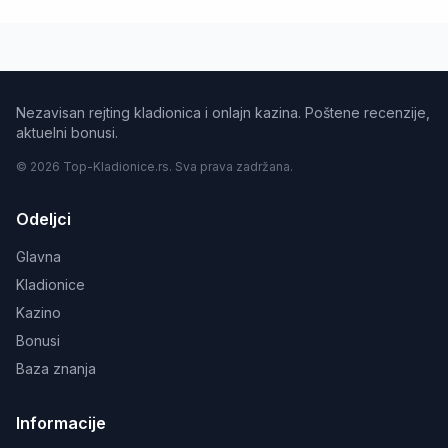
Nezavisan rejting kladionica i onlajn kazina. Poštene recenzije,
aktuelni bonusi.
© 2026 Top-Kladionice.rs. Sva prava zadržana.
Odeljci
Glavna
Kladionice
Kazino
Bonusi
Baza znanja
Informacije