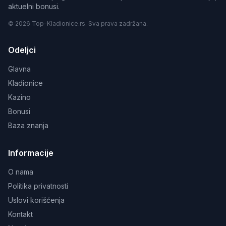
aktuelni bonusi.
© 2026 Top-Kladionice.rs. Sva prava zadržana.
Odeljci
Glavna
Kladionice
Kazino
Bonusi
Baza znanja
Informacije
O nama
Politika privatnosti
Uslovi korišćenja
Kontakt