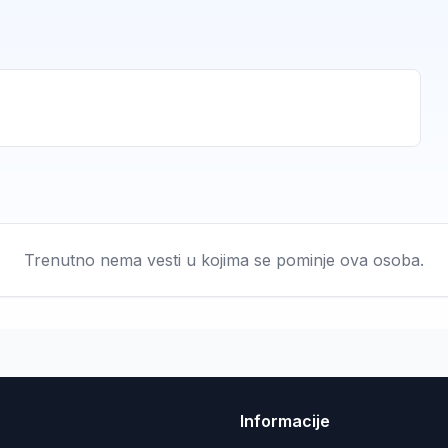
Trenutno nema vesti u kojima se pominje ova osoba.
Informacije