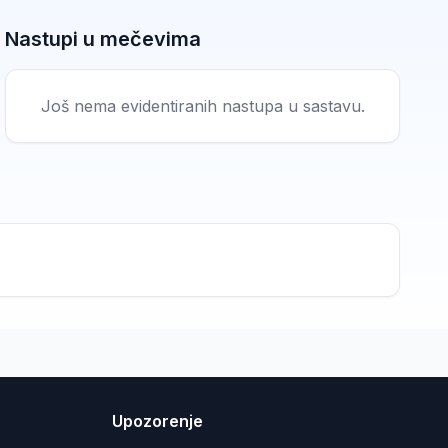
Nastupi u mečevima
Još nema evidentiranih nastupa u sastavu.
Upozorenje