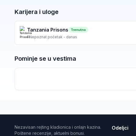
Karijera i uloge
Tanzania Prisons
Trenutno
F
Nepoznat početak - danas
Pominje se u vestima
Nezavisan rejting kladionica i onlajn kazina.
Odeljci
Poštene recenzije, aktuelni bonusi.