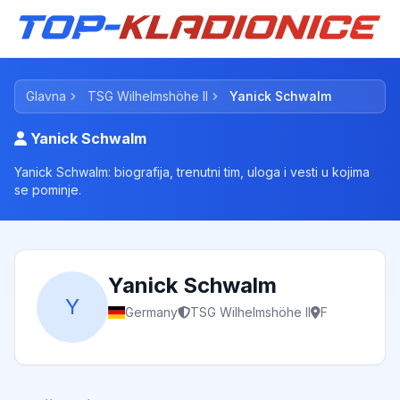
Glavna
TSG Wilhelmshöhe II
Yanick Schwalm
Yanick Schwalm
Yanick Schwalm: biografija, trenutni tim, uloga i vesti u kojima
se pominje.
Yanick Schwalm
Y
Germany
TSG Wilhelmshöhe II
F