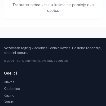
Trenutno nema vesti u kojima se pominje ova
osoba.
Nezavisan rejting kladionica i onlajn kazina. Poštene recenzije,
aktuelni bonusi.
© 2026 Top-Kladionice.rs. Sva prava zadržana.
Odeljci
Glavna
Kladionice
Kazino
Bonusi