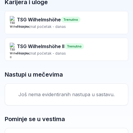
Karijera i uloge
TSG Wilhelmshöhe
Trenutno
F
Nepoznat početak - danas
TSG Wilhelmshöhe II
Trenutno
F
Nepoznat početak - danas
Nastupi u mečevima
Još nema evidentiranih nastupa u sastavu.
Pominje se u vestima