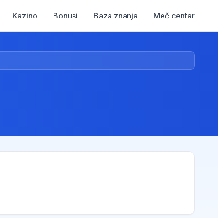
Kazino
Bonusi
Baza znanja
Meč centar