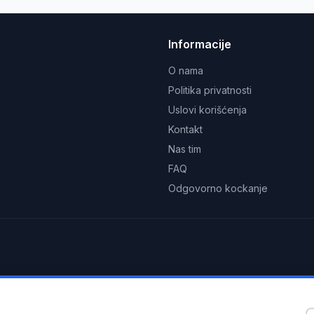
Informacije
O nama
Politika privatnosti
Uslovi korišćenja
Kontakt
Nas tim
FAQ
Odgovorno kockanje
da se registrujete putem naših linkova, možemo dobiti proviziju bez dodatni