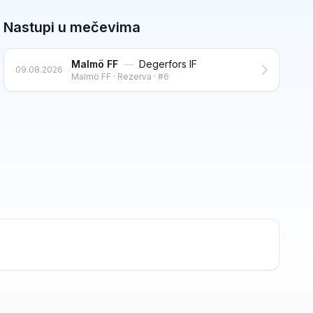
Nastupi u mečevima
Malmö FF
—
Degerfors IF
09.08.2026
Malmö FF · Rezerva · #6