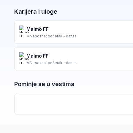
Karijera i uloge
Malmö FF
M
Nepoznat početak - danas
Malmö FF
M
Nepoznat početak - danas
Pominje se u vestima