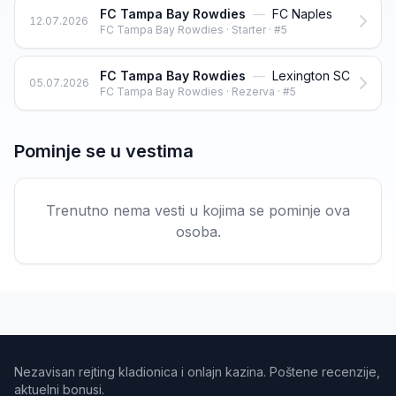
FC Tampa Bay Rowdies
—
FC Naples
12.07.2026
FC Tampa Bay Rowdies · Starter · #5
FC Tampa Bay Rowdies
—
Lexington SC
05.07.2026
FC Tampa Bay Rowdies · Rezerva · #5
Pominje se u vestima
Trenutno nema vesti u kojima se pominje ova
osoba.
Nezavisan rejting kladionica i onlajn kazina. Poštene recenzije,
aktuelni bonusi.