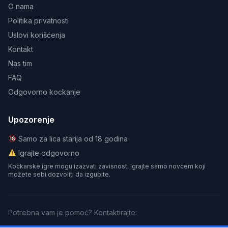
O nama
Politika privatnosti
Uslovi korišćenja
Kontakt
Nas tim
FAQ
Odgovorno kockanje
Upozorenje
Samo za lica starija od 18 godina
Igrajte odgovorno
Kockarske igre mogu izazvati zavisnost. Igrajte samo novcem koji
možete sebi dozvoliti da izgubite.
Potrebna vam je pomoć? Kontaktirajte: