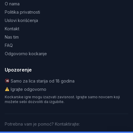
O nama
Politika privatnosti
Uslovi korišćenja
Kontakt
Nas tim
FAQ
Odgovorno kockanje
Upozorenje
Samo za lica starija od 18 godina
Igrajte odgovorno
Kockarske igre mogu izazvati zavisnost. Igrajte samo novcem koji
možete sebi dozvoliti da izgubite.
Potrebna vam je pomoć? Kontaktirajte: