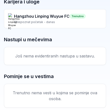
Karijera i uloge
Hangzhou Linping Wuyue FC
Trenutno
D
Nepoznat početak - danas
Nastupi u mečevima
Još nema evidentiranih nastupa u sastavu.
Pominje se u vestima
Trenutno nema vesti u kojima se pominje ova
osoba.