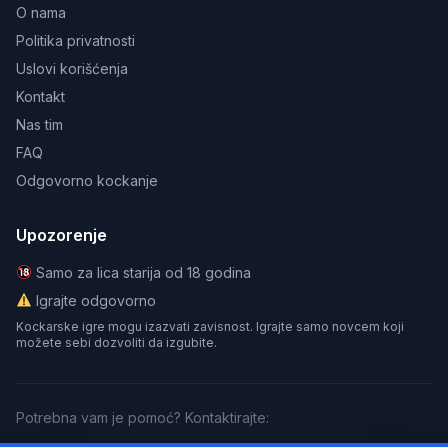
O nama
Politika privatnosti
Uslovi korišćenja
Kontakt
Nas tim
FAQ
Odgovorno kockanje
Upozorenje
Samo za lica starija od 18 godina
Igrajte odgovorno
Kockarske igre mogu izazvati zavisnost. Igrajte samo novcem koji
možete sebi dozvoliti da izgubite.
Potrebna vam je pomoć? Kontaktirajte: