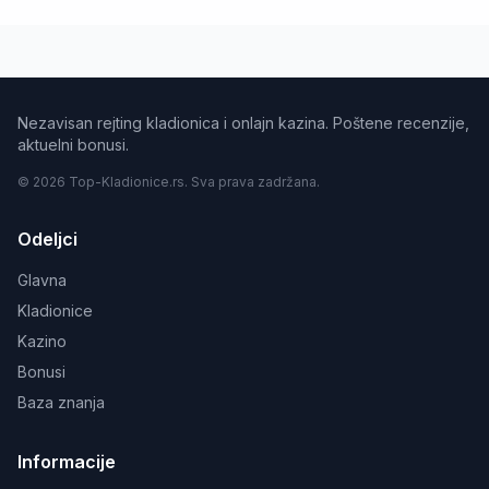
Nezavisan rejting kladionica i onlajn kazina. Poštene recenzije,
aktuelni bonusi.
© 2026 Top-Kladionice.rs. Sva prava zadržana.
Odeljci
Glavna
Kladionice
Kazino
Bonusi
Baza znanja
Informacije