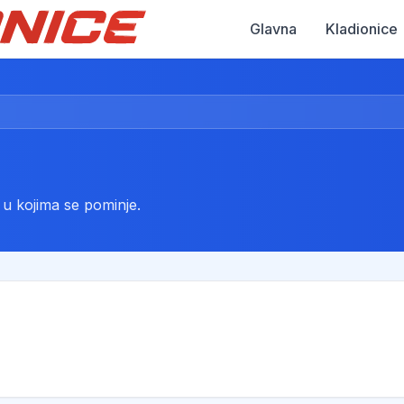
Glavna
Kladionice
i u kojima se pominje.