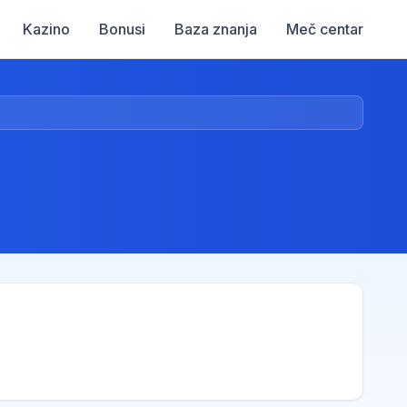
Kazino
Bonusi
Baza znanja
Meč centar