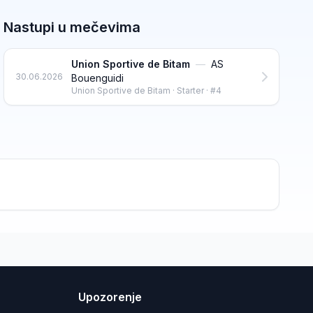
Nastupi u mečevima
Union Sportive de Bitam
—
AS
30.06.2026
Bouenguidi
Union Sportive de Bitam · Starter · #4
Upozorenje