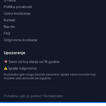
O nama
Politika privatnosti
Uslovi korišćenja
Kontakt
Nas tim
FAQ
Odgovorno kockanje
Upozorenje
Samo za lica starija od 18 godina
Igrajte odgovorno
Kockarske igre mogu izazvati zavisnost. Igrajte samo novcem koji
možete sebi dozvoliti da izgubite.
Potrebna vam je pomoć? Kontaktirajte:
GamCare
BeGambleAware
Gamblers Anonymous