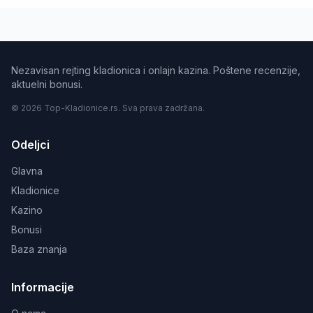
Nezavisan rejting kladionica i onlajn kazina. Poštene recenzije,
aktuelni bonusi.
© 2026 Top-Kladionice.rs. Sva prava zadržana.
Odeljci
Glavna
Kladionice
Kazino
Bonusi
Baza znanja
Informacije