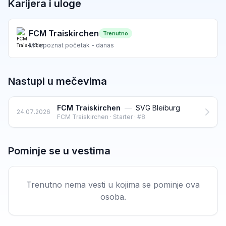
Karijera i uloge
FCM Traiskirchen
Trenutno
M
Nepoznat početak - danas
Nastupi u mečevima
FCM Traiskirchen
—
SVG Bleiburg
24.07.2026
FCM Traiskirchen · Starter · #8
Pominje se u vestima
Trenutno nema vesti u kojima se pominje ova
osoba.