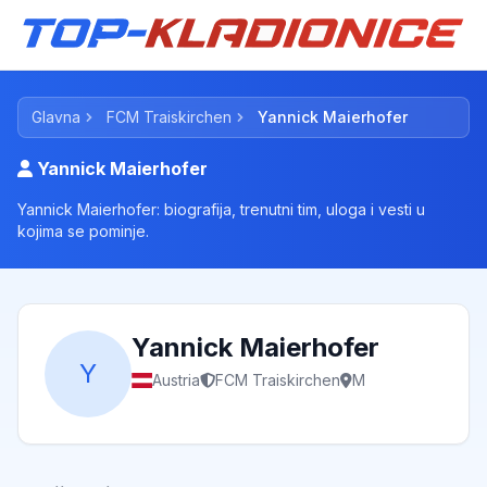
Glavna
FCM Traiskirchen
Yannick Maierhofer
Yannick Maierhofer
Yannick Maierhofer: biografija, trenutni tim, uloga i vesti u
kojima se pominje.
Yannick Maierhofer
Y
Austria
FCM Traiskirchen
M