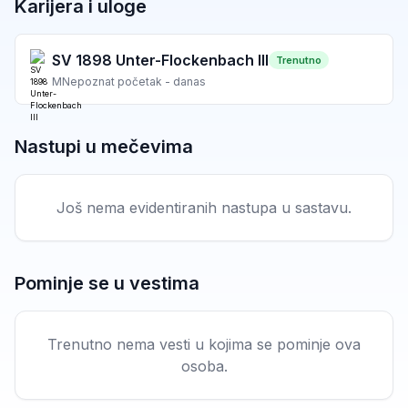
Karijera i uloge
SV 1898 Unter-Flockenbach III
Trenutno
M
Nepoznat početak - danas
Nastupi u mečevima
Još nema evidentiranih nastupa u sastavu.
Pominje se u vestima
Trenutno nema vesti u kojima se pominje ova
osoba.