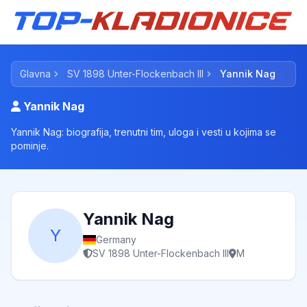
Glavna
SV 1898 Unter-Flockenbach III
Yannik Nag
Yannik Nag
Yannik Nag: biografija, trenutni tim, uloga i vesti u kojima se
pominje.
Yannik Nag
Y
Germany
SV 1898 Unter-Flockenbach III
M