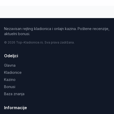
Nezavisan rejting kladionica i onlajn kazina. Poštene recenzije,
aktuelni bonusi.
© 2026 Top-Kladionice.rs. Sva prava zadržana.
Odeljci
Glavna
Kladionice
Kazino
Bonusi
Baza znanja
Informacije