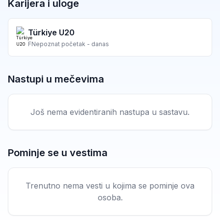
Karijera i uloge
Türkiye U20
F
Nepoznat početak - danas
Nastupi u mečevima
Još nema evidentiranih nastupa u sastavu.
Pominje se u vestima
Trenutno nema vesti u kojima se pominje ova
osoba.