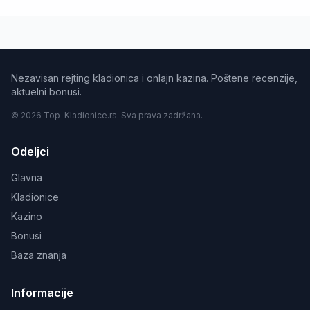
Nezavisan rejting kladionica i onlajn kazina. Poštene recenzije,
aktuelni bonusi.
© 2026 Top-Kladionice.rs. Sva prava zadržana.
Odeljci
Glavna
Kladionice
Kazino
Bonusi
Baza znanja
Informacije