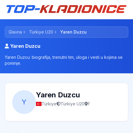
Glavna
Türkiye U20
Yaren Duzcu
Yaren Duzcu
Yaren Duzcu: biografija, trenutni tim, uloga i vesti u kojima se
pominje.
Yaren Duzcu
Y
Türkiye
Türkiye U20
F