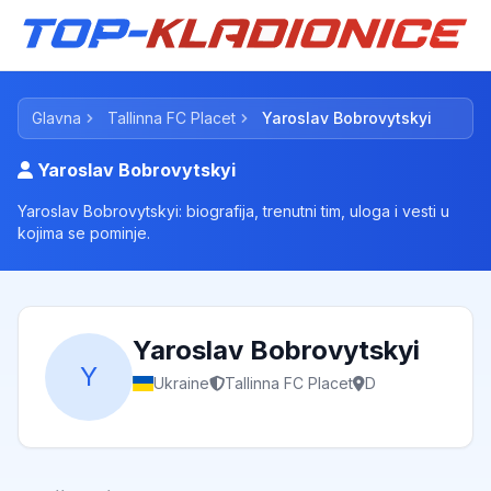
Glavna
Tallinna FC Placet
Yaroslav Bobrovytskyi
Yaroslav Bobrovytskyi
Yaroslav Bobrovytskyi: biografija, trenutni tim, uloga i vesti u
kojima se pominje.
Yaroslav Bobrovytskyi
Y
Ukraine
Tallinna FC Placet
D