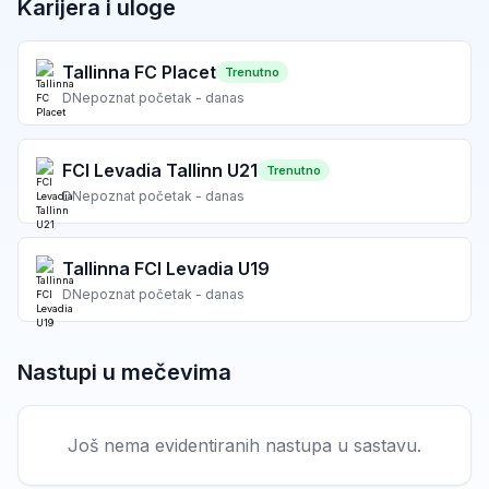
Karijera i uloge
Tallinna FC Placet
Trenutno
D
Nepoznat početak - danas
FCI Levadia Tallinn U21
Trenutno
D
Nepoznat početak - danas
Tallinna FCI Levadia U19
D
Nepoznat početak - danas
Nastupi u mečevima
Još nema evidentiranih nastupa u sastavu.