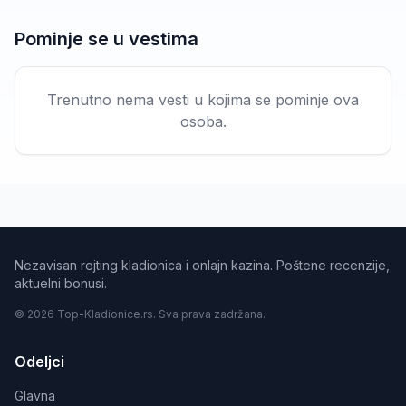
Pominje se u vestima
Trenutno nema vesti u kojima se pominje ova
osoba.
Nezavisan rejting kladionica i onlajn kazina. Poštene recenzije,
aktuelni bonusi.
© 2026 Top-Kladionice.rs. Sva prava zadržana.
Odeljci
Glavna