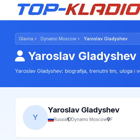
Glavna
Dynamo Moscow
Yaroslav Gladyshev
Yaroslav Gladyshev
Yaroslav Gladyshev: biografija, trenutni tim, uloga i v
Yaroslav Gladyshev
Y
Russia
Dynamo Moscow
F