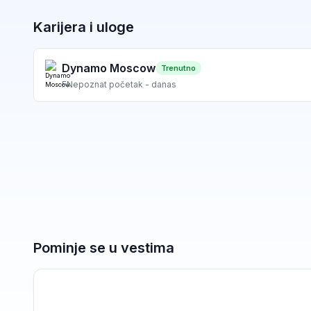
Karijera i uloge
Dynamo Moscow
Trenutno
F
Nepoznat početak - danas
Pominje se u vestima