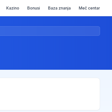
Kazino
Bonusi
Baza znanja
Meč centar