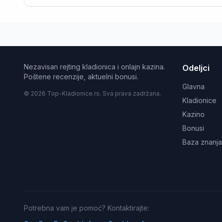
Nezavisan rejting kladionica i onlajn kazina.
Odeljci
Poštene recenzije, aktuelni bonusi.
Glavna
© 2026 Top-Kladionice.rs. Sva prava zadržana.
Kladionice
Kazino
Bonusi
Baza znanja
Potrebna vam je pomoć? Kontaktirajte: