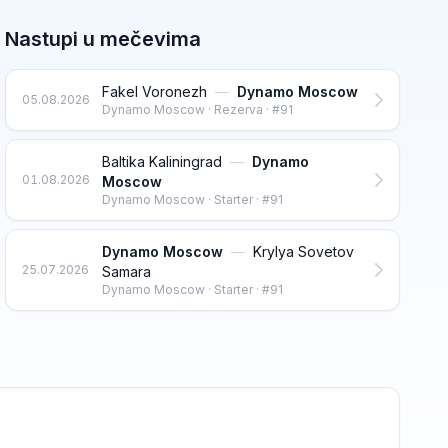
Nastupi u mečevima
Fakel Voronezh
—
Dynamo Moscow
05.08.2026
Dynamo Moscow · Rezerva · #91
Baltika Kaliningrad
—
Dynamo
01.08.2026
Moscow
Dynamo Moscow · Starter · #91
Dynamo Moscow
—
Krylya Sovetov
25.07.2026
Samara
Dynamo Moscow · Starter · #91