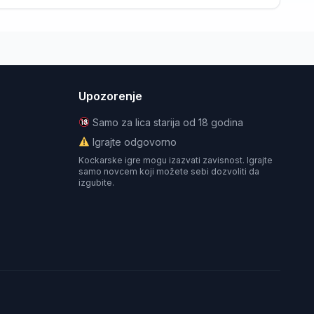
Upozorenje
Samo za lica starija od 18 godina
Igrajte odgovorno
Kockarske igre mogu izazvati zavisnost. Igrajte
samo novcem koji možete sebi dozvoliti da
izgubite.