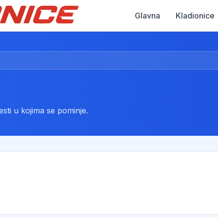
Glavna
Kladionice
esti u kojima se pominje.