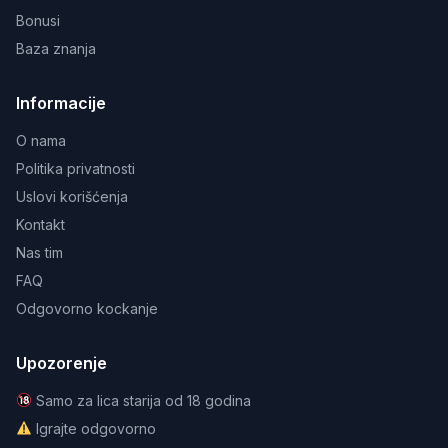
Bonusi
Baza znanja
Informacije
O nama
Politika privatnosti
Uslovi korišćenja
Kontakt
Nas tim
FAQ
Odgovorno kockanje
Upozorenje
Samo za lica starija od 18 godina
Igrajte odgovorno