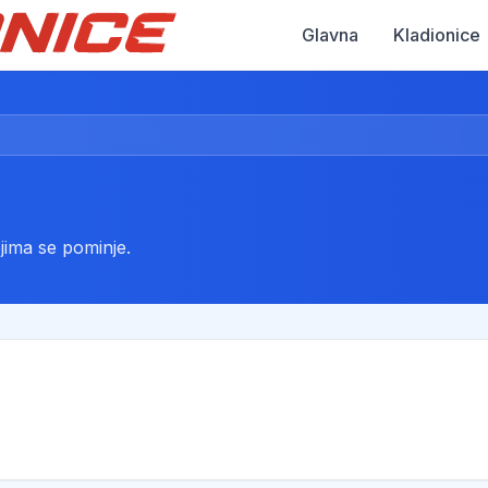
Glavna
Kladionice
kojima se pominje.