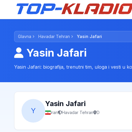
Glavna
Havadar Tehran
Yasin Jafari
Yasin Jafari
Yasin Jafari: biografija, trenutni tim, uloga i vesti u 
Yasin Jafari
Y
Iran
Havadar Tehran
D