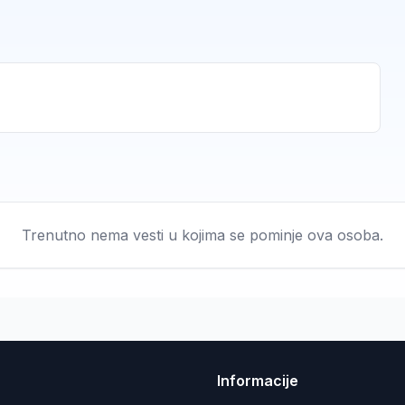
Trenutno nema vesti u kojima se pominje ova osoba.
Informacije