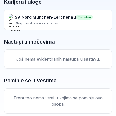
Karijera i uloge
SV Nord München-Lerchenau
Trenutno
D
Nepoznat početak - danas
Nastupi u mečevima
Još nema evidentiranih nastupa u sastavu.
Pominje se u vestima
Trenutno nema vesti u kojima se pominje ova
osoba.