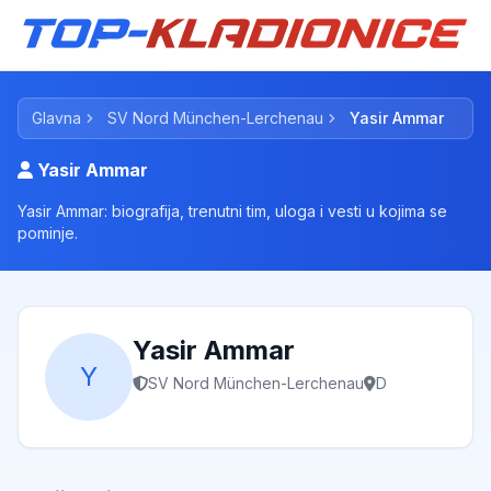
Glavna
SV Nord München-Lerchenau
Yasir Ammar
Yasir Ammar
Yasir Ammar: biografija, trenutni tim, uloga i vesti u kojima se
pominje.
Yasir Ammar
Y
SV Nord München-Lerchenau
D