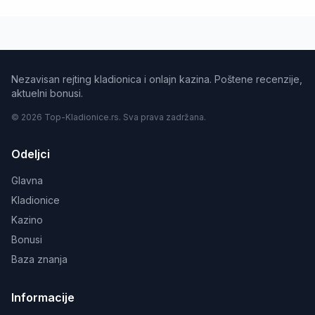
Nezavisan rejting kladionica i onlajn kazina. Poštene recenzije,
aktuelni bonusi.
© 2026 Top-Kladionice.rs. Sva prava zadržana.
Odeljci
Glavna
Kladionice
Kazino
Bonusi
Baza znanja
Informacije