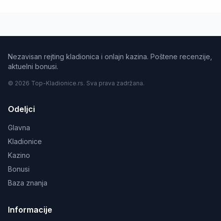
Nezavisan rejting kladionica i onlajn kazina. Poštene recenzije,
aktuelni bonusi.
© 2026 Top-Kladionice.rs. Sva prava zadržana.
Odeljci
Glavna
Kladionice
Kazino
Bonusi
Baza znanja
Informacije