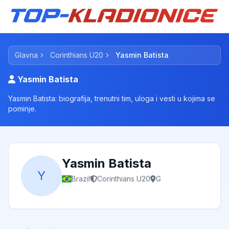
Glavna
Corinthians U20
Yasmin Batista
Yasmin Batista
Yasmin Batista: biografija, trenutni tim, uloga i vesti u kojima se
pominje.
Yasmin Batista
Y
Brazil
Corinthians U20
G