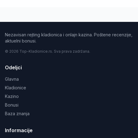
Nezavisan rejting kladionica i onlajn kazina. Poštene recenzije,
aktuelni bonusi.
© 2026 Top-Kladionice.rs. Sva prava zadržana.
Odeljci
Glavna
Kladionice
Kazino
Bonusi
Baza znanja
Informacije