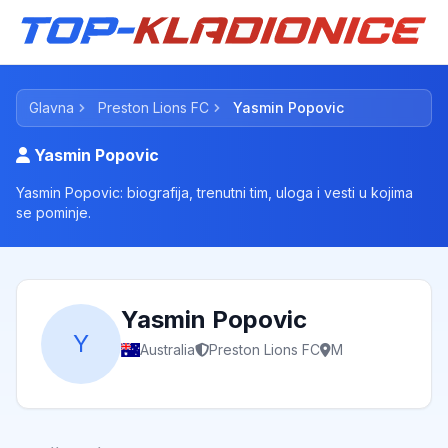
Glavna
Preston Lions FC
Yasmin Popovic
Yasmin Popovic
Yasmin Popovic: biografija, trenutni tim, uloga i vesti u kojima
se pominje.
Yasmin Popovic
Y
Australia
Preston Lions FC
M