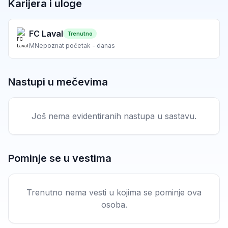
Karijera i uloge
FC Laval
Trenutno
M
Nepoznat početak - danas
Nastupi u mečevima
Još nema evidentiranih nastupa u sastavu.
Pominje se u vestima
Trenutno nema vesti u kojima se pominje ova
osoba.