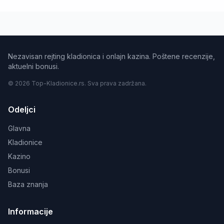
Nezavisan rejting kladionica i onlajn kazina. Poštene recenzije,
aktuelni bonusi.
© 2026 Top-Kladionice.rs. Sva prava zadržana.
Odeljci
Glavna
Kladionice
Kazino
Bonusi
Baza znanja
Informacije