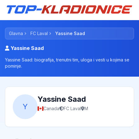
Glavna
FC Laval
Yassine Saad
Yassine Saad
Yassine Saad: biografija, trenutni tim, uloga i vesti u kojima se
pominje.
Yassine Saad
Y
Canada
FC Laval
M