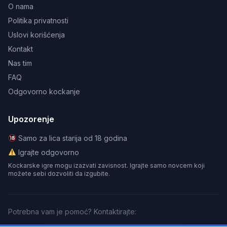
O nama
Politika privatnosti
Uslovi korišćenja
Kontakt
Nas tim
FAQ
Odgovorno kockanje
Upozorenje
Samo za lica starija od 18 godina
Igrajte odgovorno
Kockarske igre mogu izazvati zavisnost. Igrajte samo novcem koji
možete sebi dozvoliti da izgubite.
Potrebna vam je pomoć? Kontaktirajte: