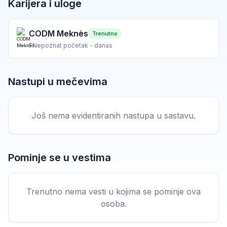
Karijera i uloge
CODM Meknès
Trenutno
F
Nepoznat početak - danas
Nastupi u mečevima
Još nema evidentiranih nastupa u sastavu.
Pominje se u vestima
Trenutno nema vesti u kojima se pominje ova
osoba.