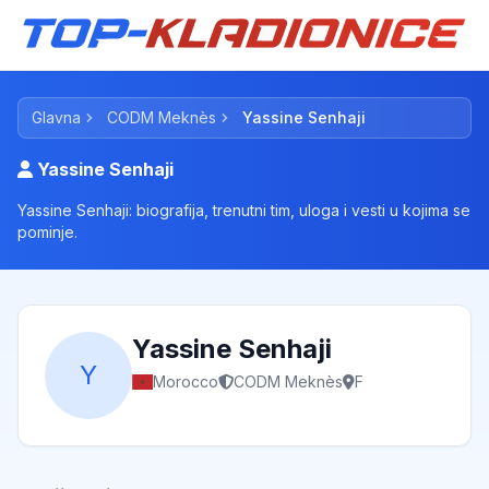
Glavna
CODM Meknès
Yassine Senhaji
Yassine Senhaji
Yassine Senhaji: biografija, trenutni tim, uloga i vesti u kojima se
pominje.
Yassine Senhaji
Y
Morocco
CODM Meknès
F