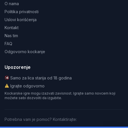
O nama
Politika privatnosti
Uslovi korišćenja
Kontakt
Nas tim
FAQ
Odgovorno kockanje
Upozorenje
Samo za lica starija od 18 godina
Igrajte odgovorno
Kockarske igre mogu izazvati zavisnost. Igrajte samo novcem koji
možete sebi dozvoliti da izgubite.
Potrebna vam je pomoć? Kontaktirajte: