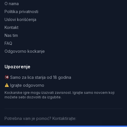
O nama
Politika privatnosti
Uslovi korišćenja
Kontakt
Nas tim
FAQ
Odgovorno kockanje
Upozorenje
Samo za lica starija od 18 godina
Igrajte odgovorno
Kockarske igre mogu izazvati zavisnost. Igrajte samo novcem koji
možete sebi dozvoliti da izgubite.
Potrebna vam je pomoć? Kontaktirajte: