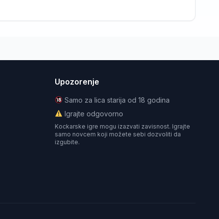
Upozorenje
Samo za lica starija od 18 godina
Igrajte odgovorno
Kockarske igre mogu izazvati zavisnost. Igrajte
samo novcem koji možete sebi dozvoliti da
izgubite.