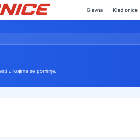
Glavna
Kladionice
sti u kojima se pominje.