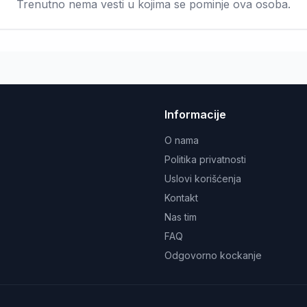
Trenutno nema vesti u kojima se pominje ova osoba.
Informacije
O nama
Politika privatnosti
Uslovi korišćenja
Kontakt
Nas tim
FAQ
Odgovorno kockanje