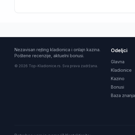
Nezavisan rejting kladionica i onlajn kazina.
Odeljci
Poštene recenzije, aktuelni bonusi.
Glavna
© 2026 Top-Kladionice.rs. Sva prava zadržana.
Kladionice
Kazino
Bonusi
Baza znanja