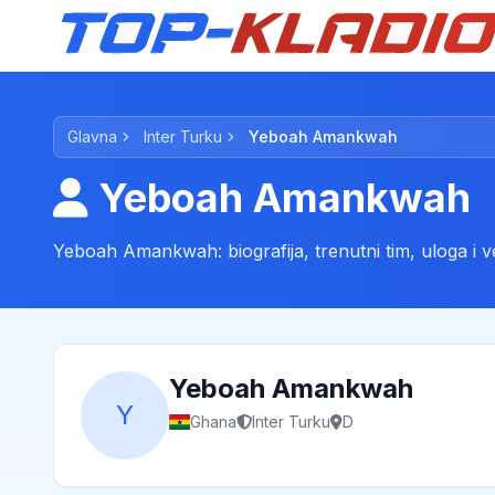
Glavna
Inter Turku
Yeboah Amankwah
Yeboah Amankwah
Yeboah Amankwah: biografija, trenutni tim, uloga i ve
Yeboah Amankwah
Y
Ghana
Inter Turku
D