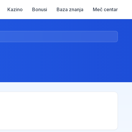
Kazino
Bonusi
Baza znanja
Meč centar