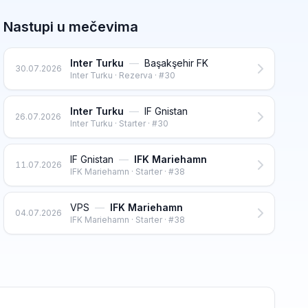
Nastupi u mečevima
Inter Turku
—
Başakşehir FK
30.07.2026
Inter Turku · Rezerva · #30
Inter Turku
—
IF Gnistan
26.07.2026
Inter Turku · Starter · #30
IF Gnistan
—
IFK Mariehamn
11.07.2026
IFK Mariehamn · Starter · #38
VPS
—
IFK Mariehamn
04.07.2026
IFK Mariehamn · Starter · #38