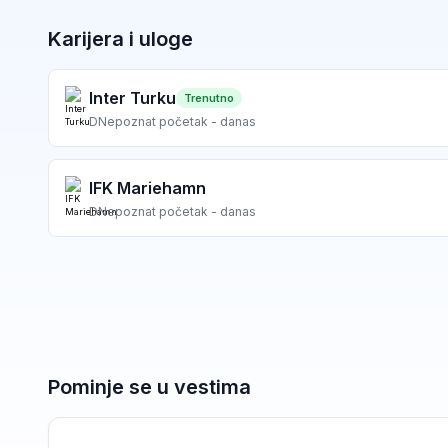
Karijera i uloge
Inter Turku
Trenutno
D
Nepoznat početak - danas
IFK Mariehamn
D
Nepoznat početak - danas
Pominje se u vestima