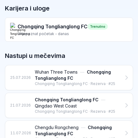
Karijera i uloge
Chongqing Tonglianglong FC
Trenutno
G
Nepoznat početak - danas
Nastupi u mečevima
Wuhan Three Towns
—
Chongqing
25.07.2026
Tonglianglong FC
Chongqing Tonglianglong FC · Rezerva · #25
Chongqing Tonglianglong FC
—
21.07.2026
Qingdao West Coast
Chongqing Tonglianglong FC · Rezerva · #25
Chengdu Rongcheng
—
Chongqing
11.07.2026
Tonglianglong FC