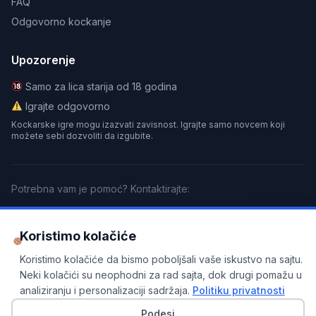
FAQ
Odgovorno kockanje
Upozorenje
Samo za lica starija od 18 godina
Igrajte odgovorno
Kockarske igre mogu izazvati zavisnost. Igrajte samo novcem koji
možete sebi dozvoliti da izgubite.
Potrebna vam je pomoć? Kontaktirajte:
GamCare
BeGambleAware
Gamblers Anonymous
Koristimo kolačiće
Partnersko obaveštenje
Koristimo kolačiće da bismo poboljšali vaše iskustvo na sajtu.
: Ovaj sajt sadrži partnerske linkove. Kada se
registrujete putem naših linkova, možemo dobiti proviziju bez
Neki kolačići su neophodni za rad sajta, dok drugi pomažu u
dodatnih troškova za vas. Ovo nam pomaže da održavamo sajt i
analiziranju i personalizaciji sadržaja.
Politiku privatnosti
pružamo besplatne informacije. Sve recenzije su nezavisne i
zasnovane na našem stručnom mišljenju.
Podesi