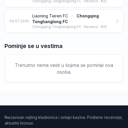
Chongqing Tonglianglong FC · Rezerva · #25
Liaoning Tieren FC
—
Chongqing
04.07.2026
Tonglianglong FC
Chongqing Tonglianglong FC · Rezerva · #25
Pominje se u vestima
Trenutno nema vesti u kojima se pominje ova
osoba.
Nezavisan rejting kladionica i onlajn kazina. Poštene recenzije,
aktuelni bonusi.