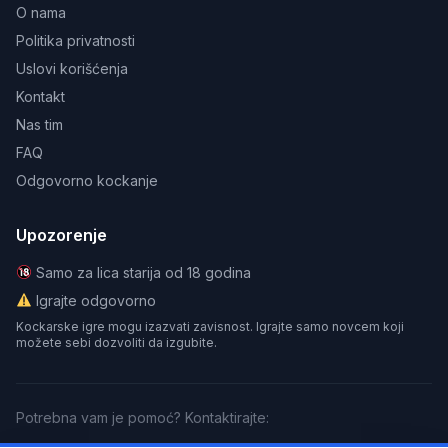
O nama
Politika privatnosti
Uslovi korišćenja
Kontakt
Nas tim
FAQ
Odgovorno kockanje
Upozorenje
Samo za lica starija od 18 godina
Igrajte odgovorno
Kockarske igre mogu izazvati zavisnost. Igrajte samo novcem koji
možete sebi dozvoliti da izgubite.
Potrebna vam je pomoć? Kontaktirajte: