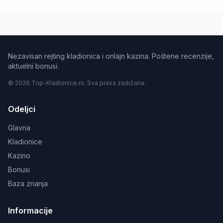
Nezavisan rejting kladionica i onlajn kazina. Poštene recenzije,
aktuelni bonusi.
© 2026 Top-Kladionice.rs. Sva prava zadržana.
Odeljci
Glavna
Kladionice
Kazino
Bonusi
Baza znanja
Informacije