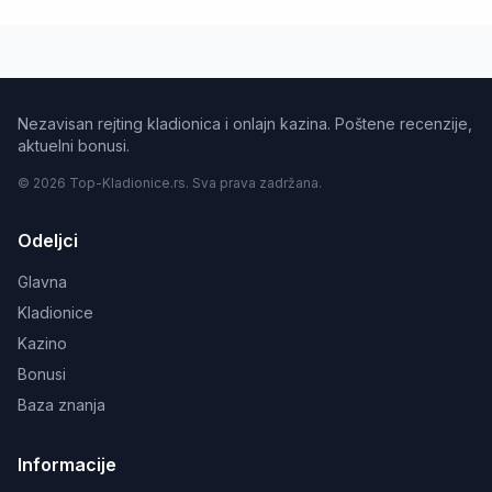
Nezavisan rejting kladionica i onlajn kazina. Poštene recenzije,
aktuelni bonusi.
© 2026 Top-Kladionice.rs. Sva prava zadržana.
Odeljci
Glavna
Kladionice
Kazino
Bonusi
Baza znanja
Informacije