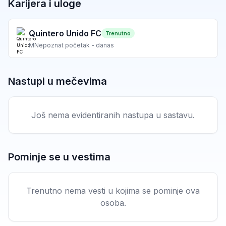
Karijera i uloge
Quintero Unido FC
Trenutno
M
Nepoznat početak - danas
Nastupi u mečevima
Još nema evidentiranih nastupa u sastavu.
Pominje se u vestima
Trenutno nema vesti u kojima se pominje ova
osoba.