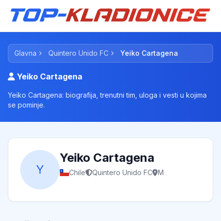
Glavna
Quintero Unido FC
Yeiko Cartagena
Yeiko Cartagena
Yeiko Cartagena: biografija, trenutni tim, uloga i vesti u kojima
se pominje.
Yeiko Cartagena
Y
Chile
Quintero Unido FC
M