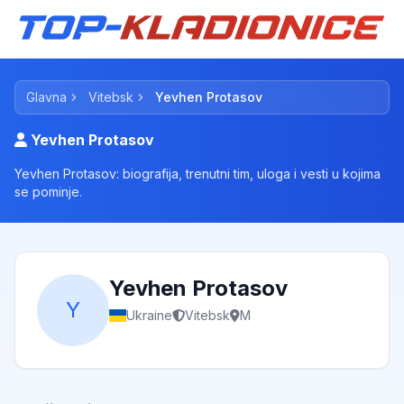
Glavna
Vitebsk
Yevhen Protasov
Yevhen Protasov
Yevhen Protasov: biografija, trenutni tim, uloga i vesti u kojima
se pominje.
Yevhen Protasov
Y
Ukraine
Vitebsk
M