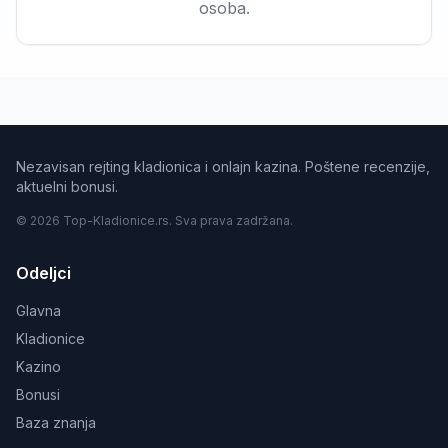
osoba.
Nezavisan rejting kladionica i onlajn kazina. Poštene recenzije,
aktuelni bonusi.
© 2026 Top-Kladionice.rs. Sva prava zadržana.
Odeljci
Glavna
Kladionice
Kazino
Bonusi
Baza znanja