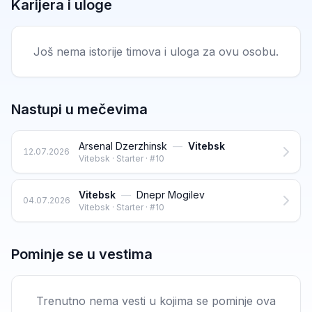
Karijera i uloge
Još nema istorije timova i uloga za ovu osobu.
Nastupi u mečevima
Arsenal Dzerzhinsk
—
Vitebsk
12.07.2026
Vitebsk · Starter · #10
Vitebsk
—
Dnepr Mogilev
04.07.2026
Vitebsk · Starter · #10
Pominje se u vestima
Trenutno nema vesti u kojima se pominje ova