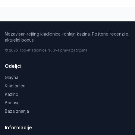
Nezavisan rejting kladionica i onlajn kazina. Poštene recenzije,
aktuelni bonusi.
© 2026 Top-Kladionice.rs. Sva prava zadržana.
Odeljci
Glavna
Kladionice
Kazino
Bonusi
Baza znanja
Informacije