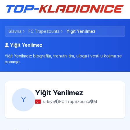
Glavna
FC Trapezounta
Yiğit Yenilmez
Yiğit Yenilmez
Yiğit Yenilmez: biografija, trenutni tim, uloga i vesti u kojima se
pominje.
Yiğit Yenilmez
Y
Türkiye
FC Trapezounta
M