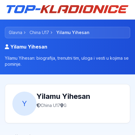
Glavna
China U17
Yilamu Yihesan
Yilamu Yihesan
Yilamu Yihesan: biografija, trenutni tim, uloga i vesti u kojima se
pominje.
Yilamu Yihesan
Y
China U17
G