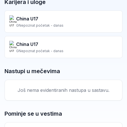
Karijera i uloge
China U17
G
Nepoznat početak - danas
China U17
G
Nepoznat početak - danas
Nastupi u mečevima
Još nema evidentiranih nastupa u sastavu.
Pominje se u vestima