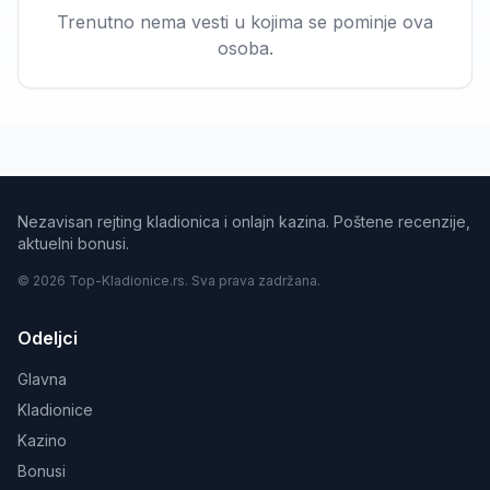
Trenutno nema vesti u kojima se pominje ova
osoba.
Nezavisan rejting kladionica i onlajn kazina. Poštene recenzije,
aktuelni bonusi.
© 2026 Top-Kladionice.rs. Sva prava zadržana.
Odeljci
Glavna
Kladionice
Kazino
Bonusi