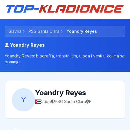
Glavna
PSG Santa Clara
Yoandry Reyes
Yoandry Reyes
Yoandry Reyes: biografija, trenutni tim, uloga i vesti u kojima se
pominje.
Yoandry Reyes
Y
Cuba
PSG Santa Clara
F