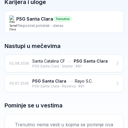
Karijera i uloge
PSG Santa Clara
Trenutno
F
Nepoznat početak - danas
Nastupi u mečevima
Santa Catalina CF
—
PSG Santa Clara
01.08.2026
PSG Santa Clara · Starter · #81
PSG Santa Clara
—
Rayo S.C.
05.07.2026
PSG Santa Clara · Rezerva · #81
Pominje se u vestima
Trenutno nema vesti u kojima se pominje ova