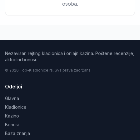
osoba.
Nezavisan rejting kladionica i onlajn kazina. Poštene recenzije,
aktuelni bonusi.
© 2026 Top-Kladionice.rs. Sva prava zadržana.
Odeljci
Glavna
Kladionice
Kazino
Bonusi
Baza znanja