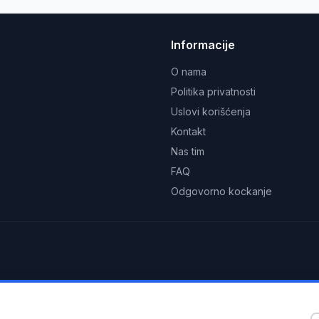
Informacije
O nama
Politika privatnosti
Uslovi korišćenja
Kontakt
Nas tim
FAQ
Odgovorno kockanje
da se registrujete putem naših linkova, možemo dobiti proviziju bez dodatni