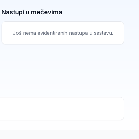
Nastupi u mečevima
Još nema evidentiranih nastupa u sastavu.