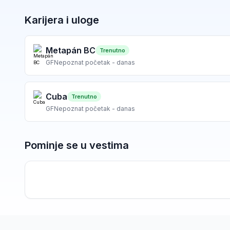
Karijera i uloge
Metapán BC
Trenutno
GF
Nepoznat početak - danas
Cuba
Trenutno
GF
Nepoznat početak - danas
Pominje se u vestima