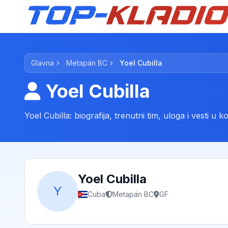
Glavna
Metapán BC
Yoel Cubilla
Yoel Cubilla
Yoel Cubilla: biografija, trenutni tim, uloga i vesti u 
Yoel Cubilla
Y
Cuba
Metapán BC
GF