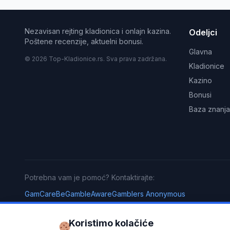
Nezavisan rejting kladionica i onlajn kazina.
Odeljci
Poštene recenzije, aktuelni bonusi.
Glavna
© 2026 Top-Kladionice.rs. Sva prava zadržana.
Kladionice
Kazino
Bonusi
Baza znanja
Potrebna vam je pomoć? Kontaktirajte:
GamCare
BeGambleAware
Gamblers Anonymous
Koristimo kolačiće
Partnersko obaveštenje
: Ovaj sajt sadrži partnerske linkove. Ka