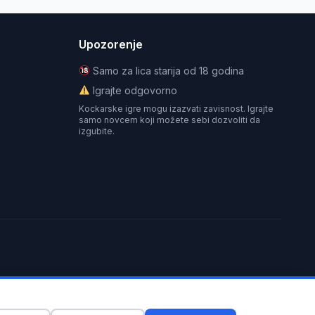
Upozorenje
Samo za lica starija od 18 godina
Igrajte odgovorno
Kockarske igre mogu izazvati zavisnost. Igrajte
samo novcem koji možete sebi dozvoliti da
izgubite.
h troškova za vas. Ovo nam pomaže da održavamo sajt i pružamo