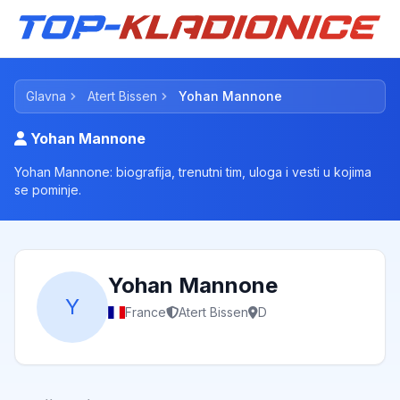
Glavna
Atert Bissen
Yohan Mannone
Yohan Mannone
Yohan Mannone: biografija, trenutni tim, uloga i vesti u kojima
se pominje.
Yohan Mannone
Y
France
Atert Bissen
D