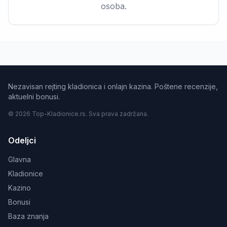
osoba.
Nezavisan rejting kladionica i onlajn kazina. Poštene recenzije,
aktuelni bonusi.
© 2026 Top-Kladionice.rs. Sva prava zadržana.
Odeljci
Glavna
Kladionice
Kazino
Bonusi
Baza znanja