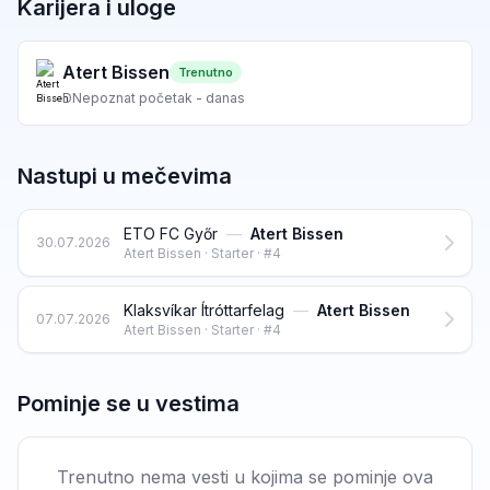
Karijera i uloge
Atert Bissen
Trenutno
D
Nepoznat početak - danas
Nastupi u mečevima
ETO FC Győr
—
Atert Bissen
30.07.2026
Atert Bissen · Starter · #4
Klaksvíkar Ítróttarfelag
—
Atert Bissen
07.07.2026
Atert Bissen · Starter · #4
Pominje se u vestima
Trenutno nema vesti u kojima se pominje ova