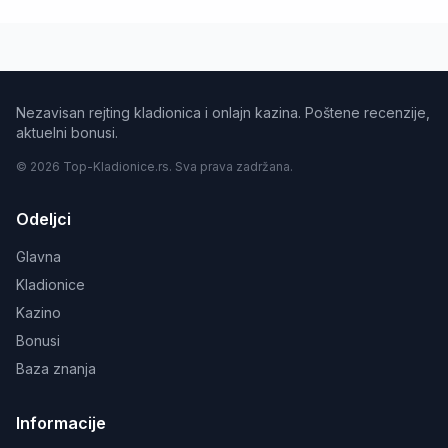
Nezavisan rejting kladionica i onlajn kazina. Poštene recenzije,
aktuelni bonusi.
© 2026 Top-Kladionice.rs. Sva prava zadržana.
Odeljci
Glavna
Kladionice
Kazino
Bonusi
Baza znanja
Informacije