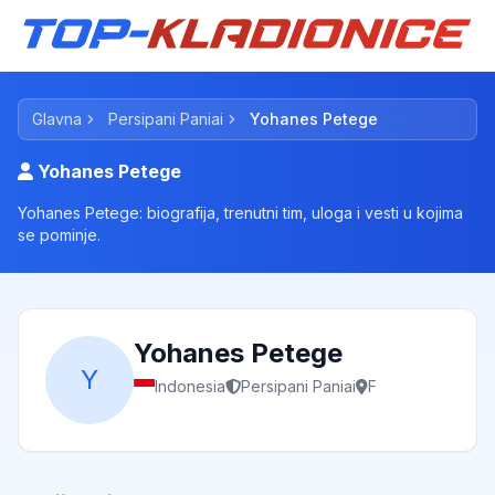
Glavna
Persipani Paniai
Yohanes Petege
Yohanes Petege
Yohanes Petege: biografija, trenutni tim, uloga i vesti u kojima
se pominje.
Yohanes Petege
Y
Indonesia
Persipani Paniai
F