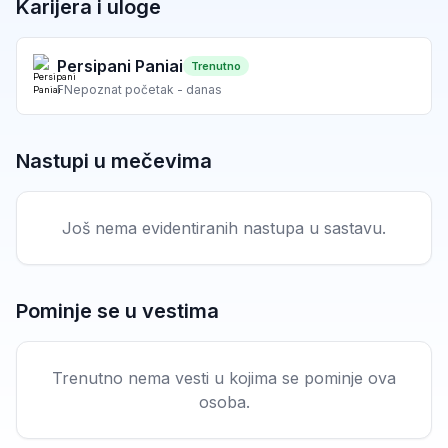
Karijera i uloge
Persipani Paniai
Trenutno
F
Nepoznat početak - danas
Nastupi u mečevima
Još nema evidentiranih nastupa u sastavu.
Pominje se u vestima
Trenutno nema vesti u kojima se pominje ova
osoba.