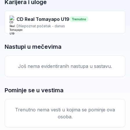
Karijera i uloge
CD Real Tomayapo U19
Trenutno
D
Nepoznat početak - danas
Nastupi u mečevima
Još nema evidentiranih nastupa u sastavu.
Pominje se u vestima
Trenutno nema vesti u kojima se pominje ova
osoba.