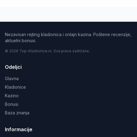
Nezavisan rejting kladionica i onlajn kazina. Poštene recenzije,
aktuelni bonusi.
© 2026 Top-Kladionice.rs. Sva prava zadržana.
Odeljci
Glavna
Kladionice
Kazino
Bonusi
Baza znanja
Informacije