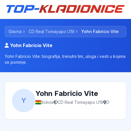
Glavna
CD Real Tomayapo U19
Yohn Fabricio Vite
Yohn Fabricio Vite
Yohn Fabricio Vite: biografija, trenutni tim, uloga i vesti u kojima
se pominje.
Yohn Fabricio Vite
Y
Bolivia
CD Real Tomayapo U19
D