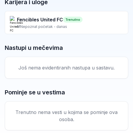
Karijera i uloge
Fencibles United FC
Trenutno
M
Nepoznat početak - danas
Nastupi u mečevima
Još nema evidentiranih nastupa u sastavu.
Pominje se u vestima
Trenutno nema vesti u kojima se pominje ova
osoba.