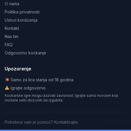
O nama
Politika privatnosti
Uslovi korišćenja
Kontakt
Nas tim
FAQ
Odgovorno kockanje
Upozorenje
Samo za lica starija od 18 godina
Igrajte odgovorno
Kockarske igre mogu izazvati zavisnost. Igrajte samo novcem koji
možete sebi dozvoliti da izgubite.
Potrebna vam je pomoć? Kontaktirajte: