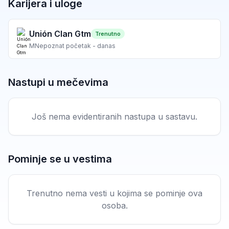
Karijera i uloge
Unión Clan Gtm
Trenutno
M
Nepoznat početak - danas
Nastupi u mečevima
Još nema evidentiranih nastupa u sastavu.
Pominje se u vestima
Trenutno nema vesti u kojima se pominje ova
osoba.