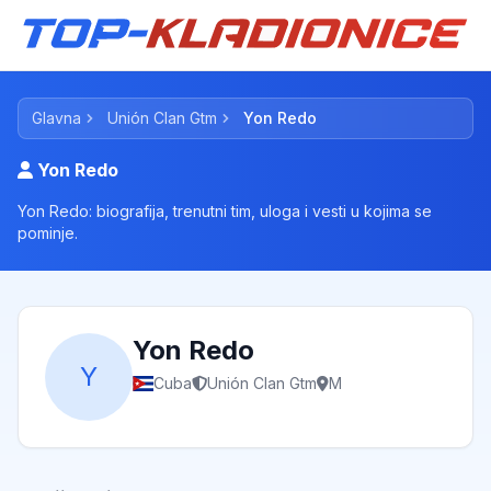
Glavna
Unión Clan Gtm
Yon Redo
Yon Redo
Yon Redo: biografija, trenutni tim, uloga i vesti u kojima se
pominje.
Yon Redo
Y
Cuba
Unión Clan Gtm
M