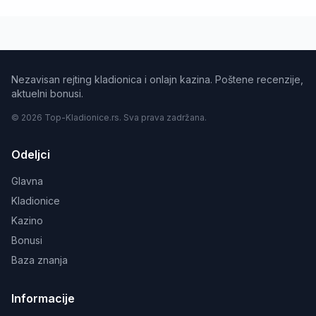
Nezavisan rejting kladionica i onlajn kazina. Poštene recenzije,
aktuelni bonusi.
© 2026 Top-Kladionice.rs. Sva prava zadržana.
Odeljci
Glavna
Kladionice
Kazino
Bonusi
Baza znanja
Informacije