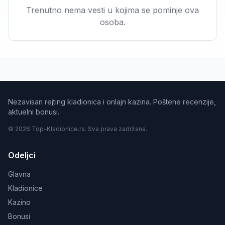
Trenutno nema vesti u kojima se pominje ova
osoba.
Nezavisan rejting kladionica i onlajn kazina. Poštene recenzije,
aktuelni bonusi.
© 2026 Top-Kladionice.rs. Sva prava zadržana.
Odeljci
Glavna
Kladionice
Kazino
Bonusi