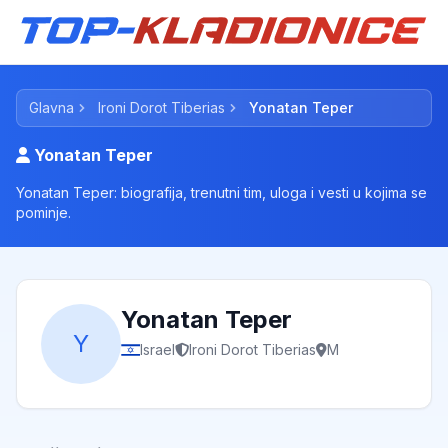
Glavna
Ironi Dorot Tiberias
Yonatan Teper
Yonatan Teper
Yonatan Teper: biografija, trenutni tim, uloga i vesti u kojima se
pominje.
Yonatan Teper
Y
Israel
Ironi Dorot Tiberias
M