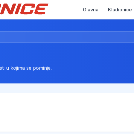
Glavna
Kladionice
sti u kojima se pominje.