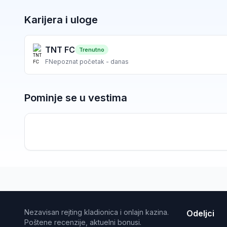
Karijera i uloge
TNT FC
Trenutno
F
Nepoznat početak - danas
Pominje se u vestima
Nezavisan rejting kladionica i onlajn kazina.
Odeljci
Poštene recenzije, aktuelni bonusi.