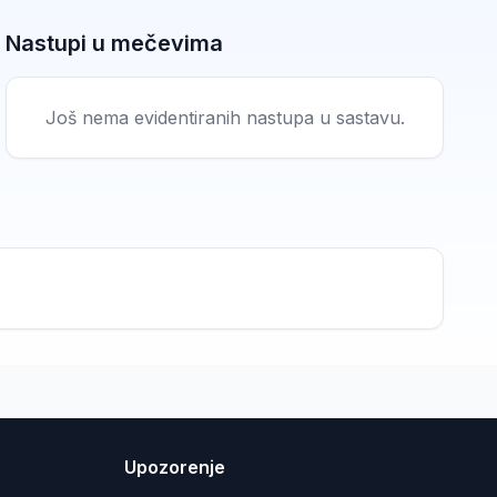
Nastupi u mečevima
Još nema evidentiranih nastupa u sastavu.
Upozorenje